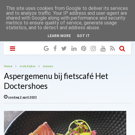
This site uses cookies from Google to deliver its services
and to analyze traffic. Your IP address and user-agent are
shared with Google along with performance and security
metrics to ensure quality of service, generate usage
statistics, and to detect and address abuse.
LEARN MORE
GOT IT
Home
in de kijker
nieuws
Aspergemenu bij fietscafé Het
Doctershoes
zondag 2 april 2023