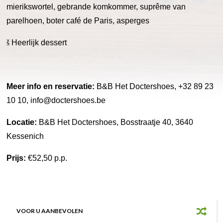
mierikswortel, gebrande komkommer, suprême van
parelhoen, boter café de Paris, asperges
š
Heerlijk dessert
Meer info en reservatie:
B&B Het Doctershoes, +32 89 23
10 10, info@doctershoes.be
Locatie:
B&B Het Doctershoes,
Bosstraatje 40,
3640
Kessenich
Prijs:
€52,50 p.p.
VOOR U AANBEVOLEN