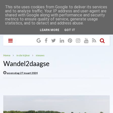
This site uses cookies from Google to deliver its services
and to analyze traffic. Your IP address and user-agent are
shared with Google along with performance and security
metrics to ensure quality of service, generate usage
statistics, and to detect and address abuse.
LEARN MORE
GOT IT
Home
in de kijker
nieuws
Wandel2daagse
woensdag 27 maart 2024