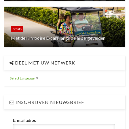
events
Met de Kinrooise E-cars langs de aspergevelden
DEEL MET UW NETWERK
Select Language
▼
INSCHRIJVEN NIEUWSBRIEF
E-mail adres