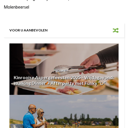
Molenbeersel
VOOR U AANBEVOLEN
Kinrooise Aspergefeesten 2025 - Vrijdagavond:
Walking Dinner + Afterparty met Funky "D"