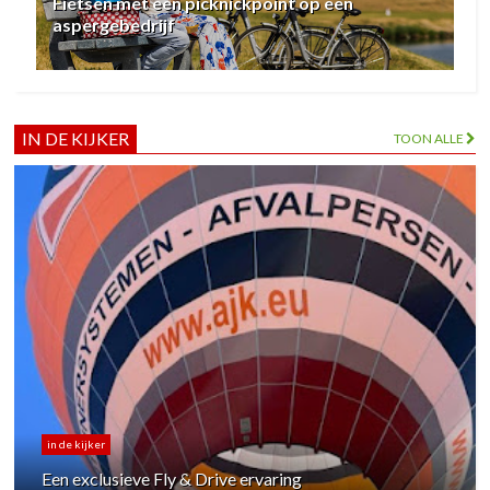
Fietsen met een picknickpoint op een
aspergebedrijf
IN DE KIJKER
TOON ALLE
in de kijker
Een exclusieve Fly & Drive ervaring